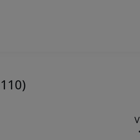
(110)
V