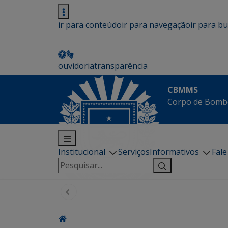
ir para conteúdo
ir para navegação
ir para b
ouvidoria
transparência
CBMMS
Corpo de Bombe
Institucional
Serviços
Informativos
Fal
Pesquisar
por: