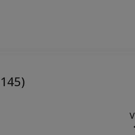
(145)
V