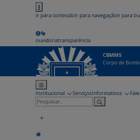
ir para conteúdo
ir para navegação
ir para b
ouvidoria
transparência
CBMMS
Corpo de Bombe
Institucional
Serviços
Informativos
Fal
Pesquisar
por: