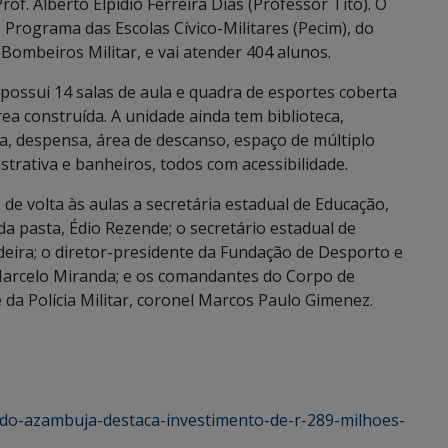
rof. Alberto Elpídio Ferreira Dias (Professor Tito). O
Programa das Escolas Cívico-Militares (Pecim), do
Bombeiros Militar, e vai atender 404 alunos.
 possui 14 salas de aula e quadra de esportes coberta
ea construída. A unidade ainda tem biblioteca,
ina, despensa, área de descanso, espaço de múltiplo
strativa e banheiros, todos com acessibilidade.
 volta às aulas a secretária estadual de Educação,
da pasta, Édio Rezende; o secretário estadual de
ideira; o diretor-presidente da Fundação de Desporto e
Marcelo Miranda; e os comandantes do Corpo de
 da Polícia Militar, coronel Marcos Paulo Gimenez.
aldo-azambuja-destaca-investimento-de-r-289-milhoes-