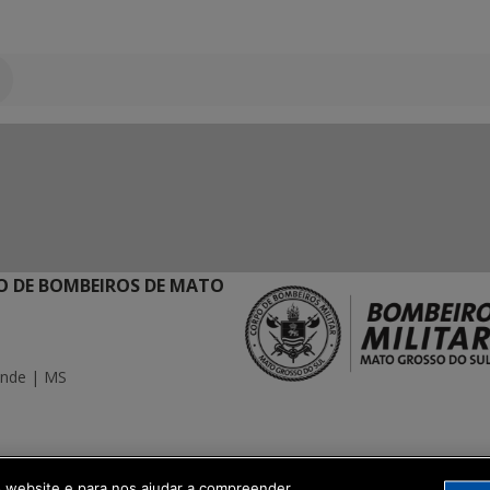
 DE BOMBEIROS DE MATO
ande | MS
ação Digital
o website e para nos ajudar a compreender