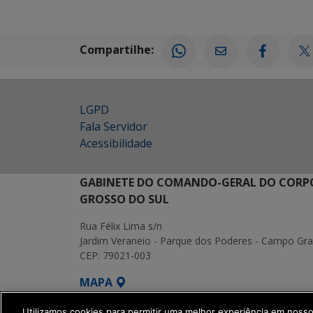
Compartilhe:
LGPD
Fala Servidor
Acessibilidade
GABINETE DO COMANDO-GERAL DO CORPO
GROSSO DO SUL
Rua Félix Lima s/n
Jardim Veraneio - Parque dos Poderes - Campo Gr
CEP: 79021-003
MAPA
SETDIG | Secretaria-Executiva de Transform
Utilizamos cookies para permitir uma melhor experiência em noss