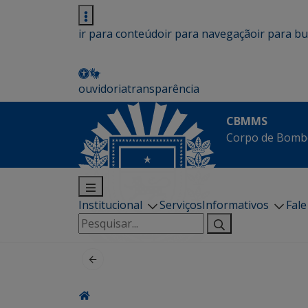
ir para conteúdo
ir para navegação
ir para b
ouvidoria
transparência
CBMMS
Corpo de Bombe
Institucional
Serviços
Informativos
Fal
Pesquisar
por: