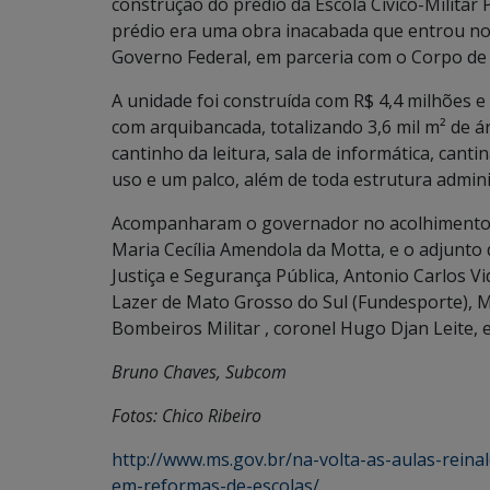
construção do prédio da Escola Cívico-Militar P
prédio era uma obra inacabada que entrou no 
Governo Federal, em parceria com o Corpo de 
A unidade foi construída com R$ 4,4 milhões e
com arquibancada, totalizando 3,6 mil m² de ár
cantinho da leitura, sala de informática, cant
uso e um palco, além de toda estrutura admini
Acompanharam o governador no acolhimento de
Maria Cecília Amendola da Motta, e o adjunto 
Justiça e Segurança Pública, Antonio Carlos V
Lazer de Mato Grosso do Sul (Fundesporte), 
Bombeiros Militar , coronel Hugo Djan Leite, e
Bruno Chaves, Subcom
Fotos: Chico Ribeiro
http://www.ms.gov.br/na-volta-as-aulas-rein
em-reformas-de-escolas/