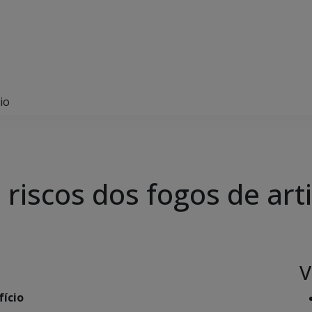
io
riscos dos fogos de arti
V
fício