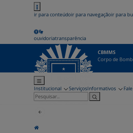
ir para conteúdo
ir para navegação
ir para b
ouvidoria
transparência
CBMMS
Corpo de Bombe
Institucional
Serviços
Informativos
Fal
Pesquisar
por: