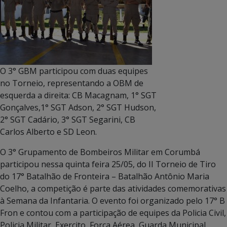
O 3° GBM participou com duas equipes
no Torneio, representando a OBM de
esquerda a direita: CB Macagnam, 1° SGT
Gonçalves,1° SGT Adson, 2° SGT Hudson,
2° SGT Cadário, 3° SGT Segarini, CB
Carlos Alberto e SD Leon.
O 3° Grupamento de Bombeiros Militar em Corumbá
participou nessa quinta feira 25/05, do II Torneio de Tiro
do 17° Batalhão de Fronteira – Batalhão Antônio Maria
Coelho, a competição é parte das atividades comemorativas
à Semana da Infantaria. O evento foi organizado pelo 17° B
Fron e contou com a participação de equipes da Policia Civil,
Policia Militar, Exercito, Força Aérea, Guarda Municipal,