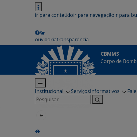
ir para conteúdo
ir para navegação
ir para b
ouvidoria
transparência
CBMMS
Corpo de Bombe
Institucional
Serviços
Informativos
Fal
Pesquisar
por: