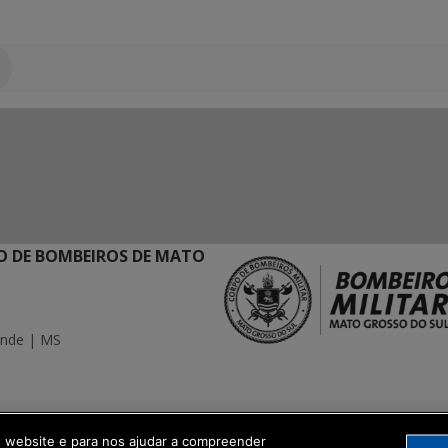
 DE BOMBEIROS DE MATO
ande | MS
ação Digital
o website e para nos ajudar a compreender