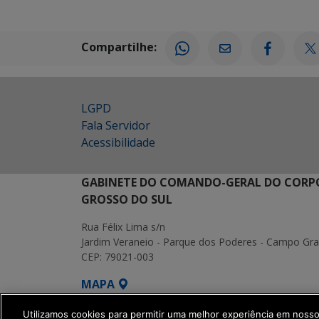
Compartilhe:
LGPD
Fala Servidor
Acessibilidade
GABINETE DO COMANDO-GERAL DO CORPO
GROSSO DO SUL
Rua Félix Lima s/n
Jardim Veraneio - Parque dos Poderes - Campo Gr
CEP: 79021-003
MAPA
SETDIG | Secretaria-Executiva de Transform
Utilizamos cookies para permitir uma melhor experiência em noss