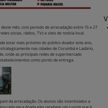
V
 deste mês, com período de arrecadação entre 15 e 27
es sócias, rádios, TVs e sites de notícia local.
de estar mais próximo do público doador este ano,
strategicamente nas cidades de Corumbá e Ladário,
de, onde as principais redes de supermercado
estabelecimentos como ponto de entrega.
ipam da arrecadação. Os alunos são incentivados a
 para cada peça doada eles recebem um cupom que é