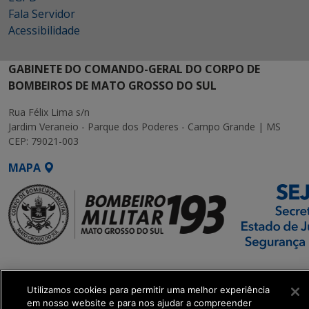
Fala Servidor
Acessibilidade
GABINETE DO COMANDO-GERAL DO CORPO DE
BOMBEIROS DE MATO GROSSO DO SUL
Rua Félix Lima s/n
Jardim Veraneio - Parque dos Poderes - Campo Grande | MS
CEP: 79021-003
MAPA
SETDIG | Secretaria-
Executiva de
Utilizamos cookies para permitir uma melhor experiência
Transformação Digital
em nosso website e para nos ajudar a compreender